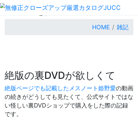
無修
裏DVDを買ってみた
HOME
雑記
絶版の裏DVDが欲しくて
絶版ページでも記載したメスノート姫野愛
の動画
の続きがどうしても見たくて、公式サイトではな
い怪しい裏DVDショップで購入をした際の記録
です。